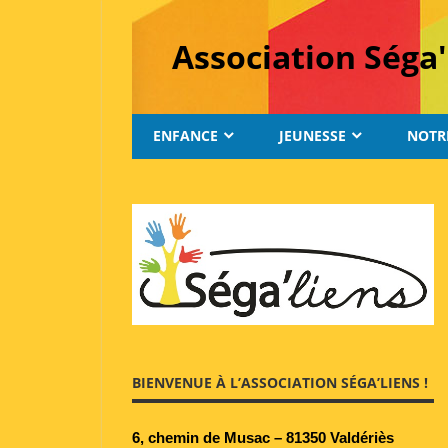
Skip
to
Association Séga'
content
ENFANCE
JEUNESSE
NOTR
BIENVENUE À L’ASSOCIATION SÉGA’LIENS !
6, chemin de Musac – 81350 Valdériès